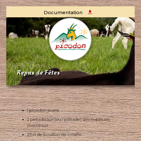
Documentation
Repas de Fêtes
1 picodon jeune
2 pintadeaux (ou 1 pintade) découpés en
morceaux
25 cl de bouillon de volaille