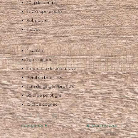
20 g de beurre
1 c à soupe d’huile
Sel, poivre
1 navet
1 carotte
1 gros oignon
1 morceau de céleri-rave
Persil en branches
1 cm de gingembre frais
50 cl de pinot gris
10 cl de cognac
Catégories
Montrer tous