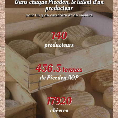
Dans chaque Picodon, le talent d'un
producteur
pour 60 g de caractère et de saveurs
140
producteurs
456.5
tonnes
de Picodon AOP
17920
chèvres