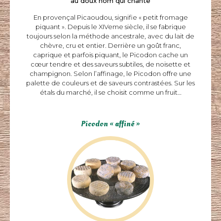
au doux nom qui chante
En provençal Picaoudou, signifie « petit fromage
piquant ». Depuis le XIVeme siècle, il se fabrique
toujours selon la méthode ancestrale, avec du lait de
chèvre, cru et entier. Derrière un goût franc,
caprique et parfois piquant, le Picodon cache un
cœur tendre et des saveurs subtiles, de noisette et
champignon. Selon l’affinage, le Picodon offre une
palette de couleurs et de saveurs contrastées. Sur les
étals du marché, il se choisit comme un fruit…
Picodon « jeune »
Picodon « affiné »
Affinage 8 à 12 jours.