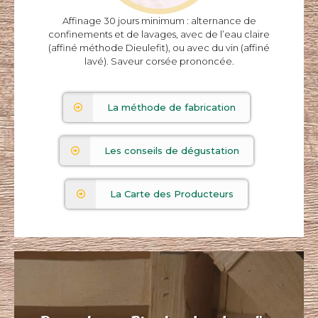
Affinage 30 jours minimum : alternance de
Affinage plus d’1 mois. Sec en bouche, goût caprique
confinements et de lavages, avec de l’eau claire
prononcé, saveur corsée.
(affiné méthode Dieulefit), ou avec du vin (affiné
lavé). Saveur corsée prononcée.
Picodon « affiné lavé »
La méthode de fabrication
Les conseils de dégustation
La Carte des Producteurs
Affinage 30 jours minimum : alternance de
confinements et de lavages, avec de l’eau claire
(affiné méthode Dieulefit), ou avec du vin (affiné
lavé). Saveur corsée prononcée.