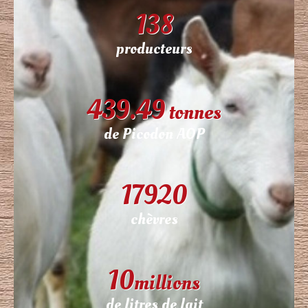
138
producteurs
439.49
tonnes
de Picodon AOP
17920
chèvres
10
millions
de litres de lait