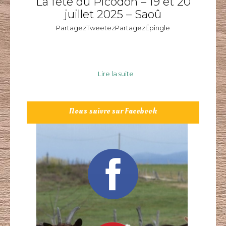
La fête du Picodon – 19 et 20
juillet 2025 – Saoû
PartagezTweetezPartagezÉpingle
Lire la suite
Nous suivre sur Facebook