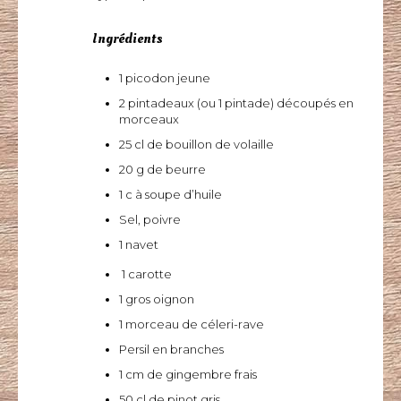
Ingrédients
1 picodon jeune
2 pintadeaux (ou 1 pintade) découpés en
morceaux
25 cl de bouillon de volaille
20 g de beurre
1 c à soupe d’huile
Sel, poivre
1 navet
1 carotte
1 gros oignon
1 morceau de céleri-rave
Persil en branches
1 cm de gingembre frais
50 cl de pinot gris