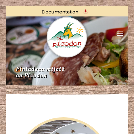
Documentation
Pintadeau mijoté
au Picodon