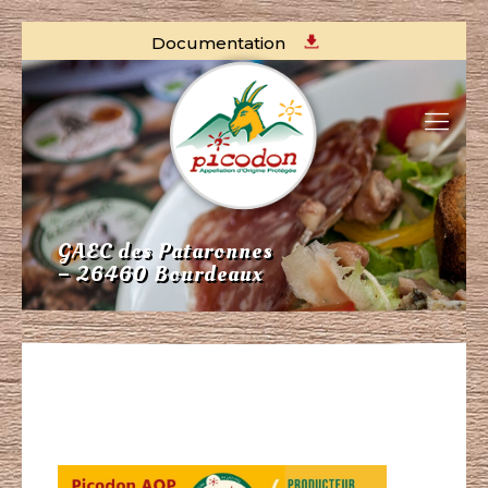
Documentation
GAEC des Pataronnes
– 26460 Bourdeaux