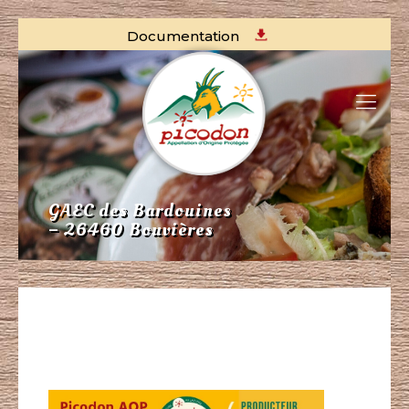
Documentation
GAEC des Bardouines
– 26460 Bouvières