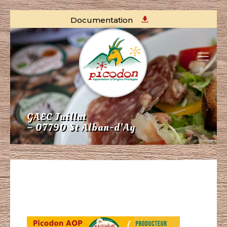
Documentation
GAEC Juillat
– 07790 St Alban-d’Ay