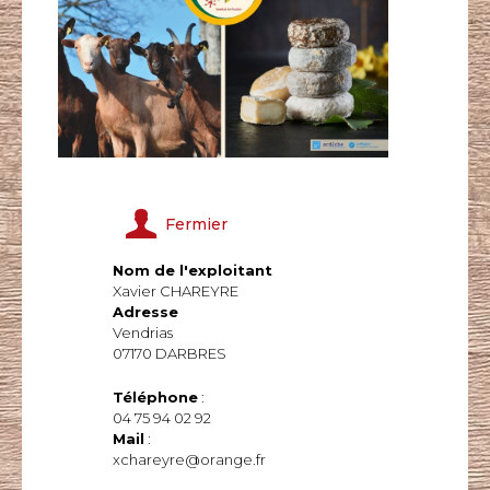
Fermier
Nom de l'exploitant
Xavier CHAREYRE
Adresse
Vendrias
07170 DARBRES
Téléphone
:
04 75 94 02 92
Mail
:
xchareyre@orange.fr