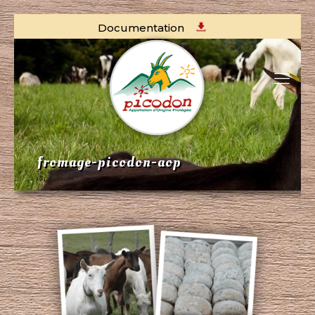
Documentation
fromage-picodon-aop