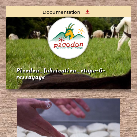
Documentation
Picodon_fabrication_etape-6-
ressuyage