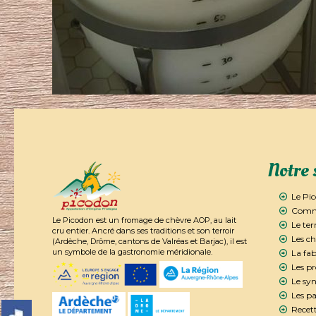
Notre 
Le Pi
Comme
Le Picodon est un fromage de chèvre AOP, au lait
Le ter
cru entier. Ancré dans ses traditions et son terroir
Les ch
(Ardèche, Drôme, cantons de Valréas et Barjac), il est
un symbole de la gastronomie méridionale.
La fab
Les p
Le syn
Les pa
Recett