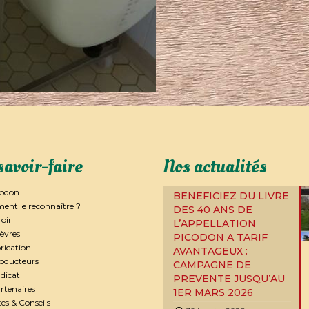
savoir-faire
Nos actualités
codon
BENEFICIEZ DU LIVRE
nt le reconnaître ?
DES 40 ANS DE
roir
L’APPELLATION
èvres
PICODON A TARIF
rication
AVANTAGEUX :
roducteurs
CAMPAGNE DE
dicat
PREVENTE JUSQU’AU
rtenaires
1ER MARS 2026
es & Conseils