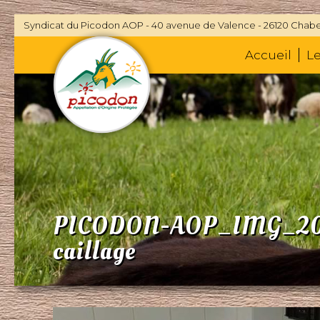
Syndicat du Picodon AOP - 40 avenue de Valence - 26120 Chabe
Accueil
L
PICODON-AOP_IMG_201
caillage