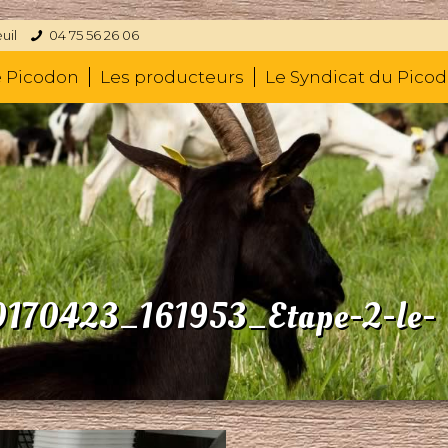
uil
04 75 56 26 06
e Picodon
Les producteurs
Le Syndicat du Pico
70423_161953_Etape-2-le-