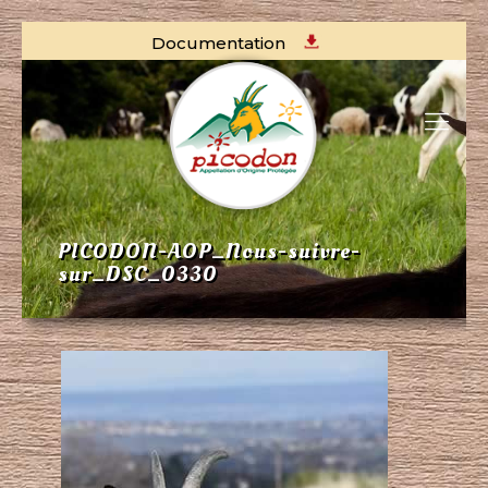
Documentation
PICODON-AOP_Nous-suivre-
sur_DSC_0330