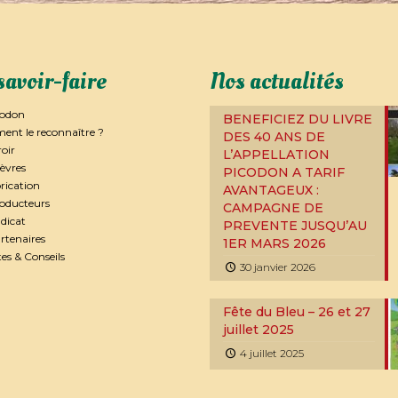
savoir-faire
Nos actualités
codon
BENEFICIEZ DU LIVRE
nt le reconnaître ?
DES 40 ANS DE
roir
L’APPELLATION
èvres
PICODON A TARIF
rication
AVANTAGEUX :
roducteurs
CAMPAGNE DE
dicat
PREVENTE JUSQU’AU
rtenaires
1ER MARS 2026
es & Conseils
30 janvier 2026
Fête du Bleu – 26 et 27
juillet 2025
4 juillet 2025