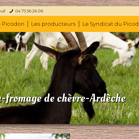
uil
04 75 56 26 06
e Picodon
Les producteurs
Le Syndicat du Pico
romage de chèvre-Ardèche