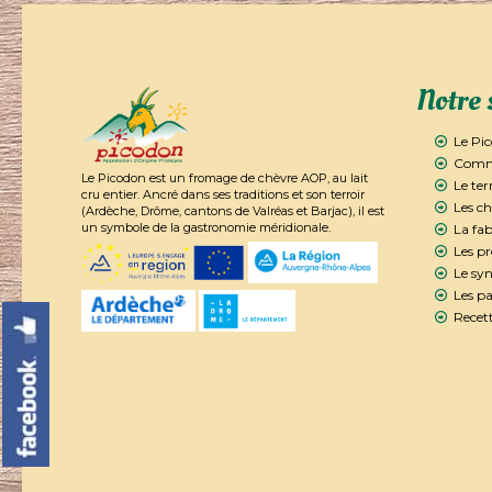
Notre 
Le Pi
Comme
Le Picodon est un fromage de chèvre AOP, au lait
Le ter
cru entier. Ancré dans ses traditions et son terroir
Les ch
(Ardèche, Drôme, cantons de Valréas et Barjac), il est
un symbole de la gastronomie méridionale.
La fab
Les p
Le syn
Les pa
Recett