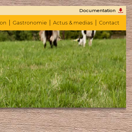
Documentation
don
Gastronomie
Actus & medias
Contact