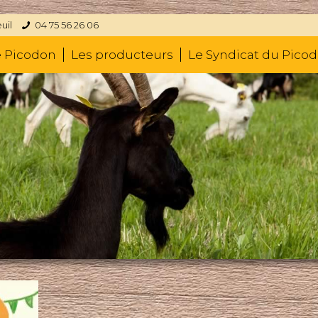
uil
04 75 56 26 06
e Picodon
Les producteurs
Le Syndicat du Pico