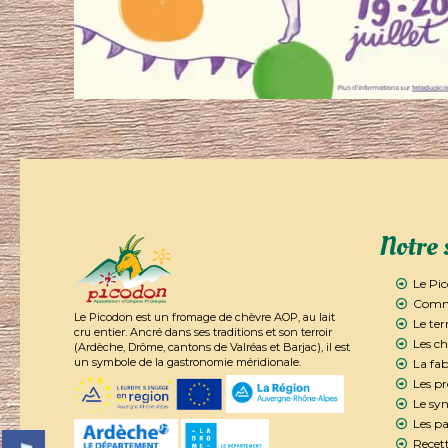
Notre 
Le Pi
Comme
Le Picodon est un fromage de chèvre AOP, au lait
Le ter
cru entier. Ancré dans ses traditions et son terroir
Les ch
(Ardèche, Drôme, cantons de Valréas et Barjac), il est
un symbole de la gastronomie méridionale.
La fab
Les p
Le syn
Les pa
Recett