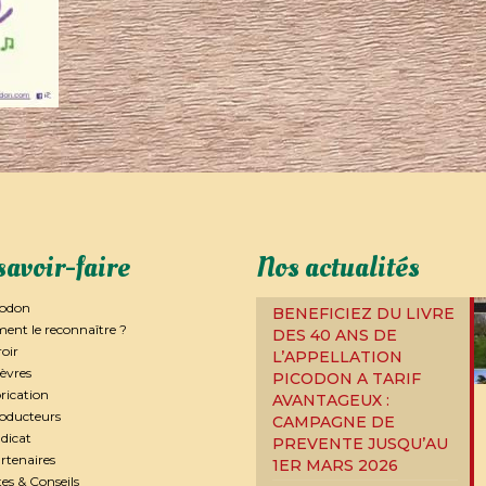
savoir-faire
Nos actualités
codon
BENEFICIEZ DU LIVRE
nt le reconnaître ?
DES 40 ANS DE
roir
L’APPELLATION
èvres
PICODON A TARIF
rication
AVANTAGEUX :
roducteurs
CAMPAGNE DE
dicat
PREVENTE JUSQU’AU
rtenaires
1ER MARS 2026
es & Conseils