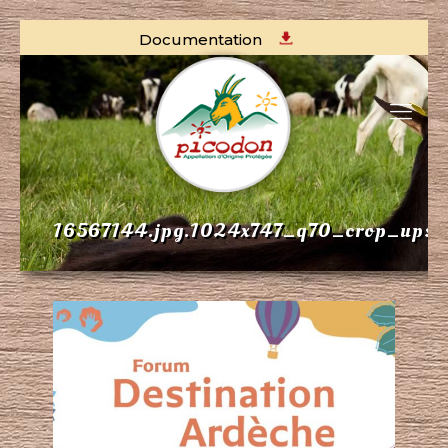
Documentation
16567144.jpg.1024x747_q70_crop_upsc