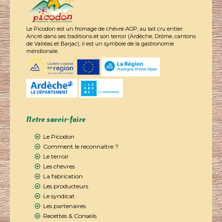
Le Picodon est un fromage de chèvre AOP, au lait cru entier.
Ancré dans ses traditions et son terroir (Ardèche, Drôme, cantons
de Valréas et Barjac), il est un symbole de la gastronomie
méridionale.
Notre savoir-faire
Le Picodon
Comment le reconnaître ?
Le terroir
Les chèvres
La fabrication
Les producteurs
Le syndicat
Les partenaires
Recettes & Conseils