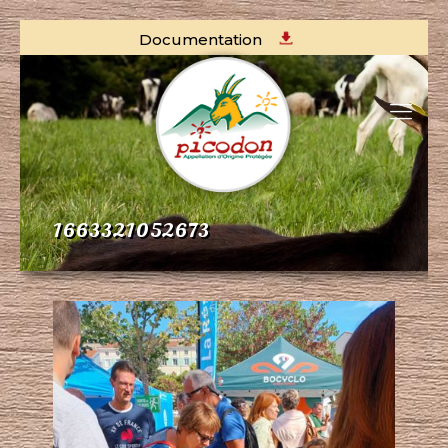
Documentation
1663321052673