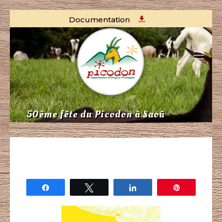
Documentation
50ème fête du Picodon à Saoû
Partagez
Tweetez
Partagez
Épingle