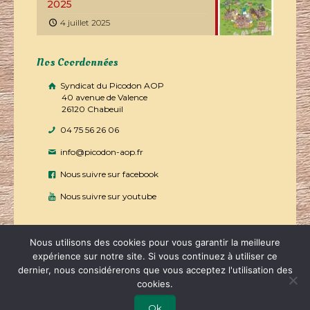
2025
4 juillet 2025
Nos Coordonnées
Syndicat du Picodon AOP
40 avenue de Valence
26120 Chabeuil
04 75 56 26 06
info@picodon-aop.fr
Nous suivre sur facebook
Nous suivre sur youtube
Nous utilisons des cookies pour vous garantir la meilleure
expérience sur notre site. Si vous continuez à utiliser ce
dernier, nous considérerons que vous acceptez l'utilisation des
2019 - Picodon tous droits réservés | Réalisé par
Boostacom
cookies.
et
Licom Développement
|
Mentions légales
|
RGPD
|
Partenaires
Ok