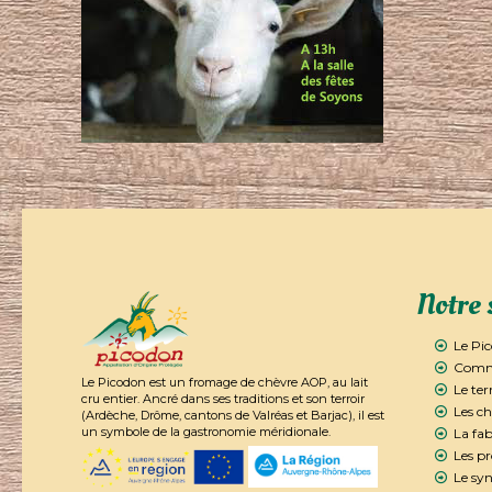
Notre 
Le Pi
Comme
Le Picodon est un fromage de chèvre AOP, au lait
Le ter
cru entier. Ancré dans ses traditions et son terroir
Les ch
(Ardèche, Drôme, cantons de Valréas et Barjac), il est
un symbole de la gastronomie méridionale.
La fab
Les p
Le syn