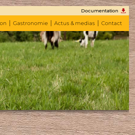
Documentation
don
Gastronomie
Actus & medias
Contact