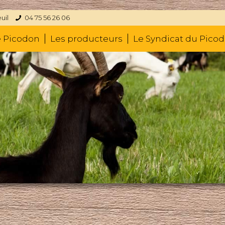
uil
04 75 56 26 06
e Picodon
Les producteurs
Le Syndicat du Pico