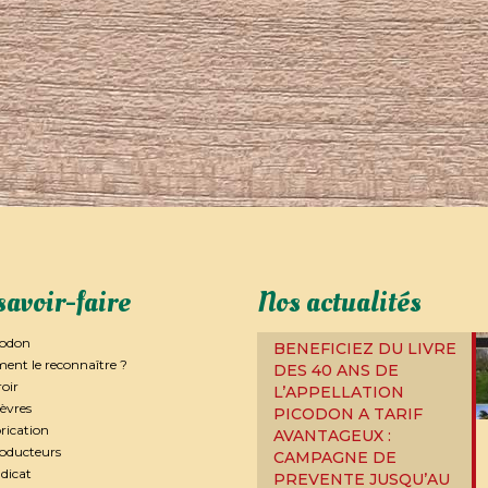
savoir-faire
Nos actualités
codon
BENEFICIEZ DU LIVRE
nt le reconnaître ?
DES 40 ANS DE
roir
L’APPELLATION
èvres
PICODON A TARIF
rication
AVANTAGEUX :
roducteurs
CAMPAGNE DE
dicat
PREVENTE JUSQU’AU